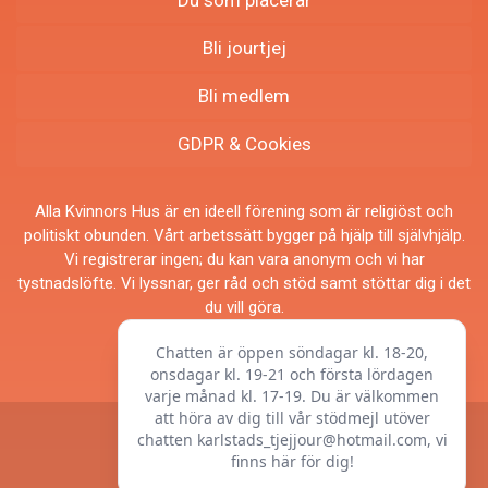
Bli jourtjej
Bli medlem
GDPR & Cookies
Alla Kvinnors Hus är en ideell förening som är religiöst och
politiskt obunden. Vårt arbetssätt bygger på hjälp till självhjälp.
Vi registrerar ingen; du kan vara anonym och vi har
tystnadslöfte. Vi lyssnar, ger råd och stöd samt stöttar dig i det
du vill göra.
© Alla Kvinnors Hus
Produktion:
RMIT Interactive AB