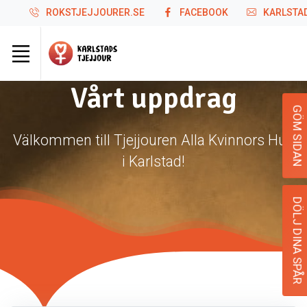
ROKSTJEJJOURER.SE
FACEBOOK
KARLSTA
Vårt uppdrag
GÖM SIDAN
Välkommen till Tjejjouren Alla Kvinnors Hus
i Karlstad!
DÖLJ DINA SPÅR