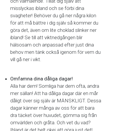
och välmående. Tillåt dig själv att
misslyckas ibland och se förbi dina
svagheter! Behöver du gå ner några kilon
för att må bättre i dig själv så kommer du
göra det, även om lite choklad slinker ner
ibland! Se till att viktnedgången blir
hälsosam och anpassad efter just dina
behov men tänk också igenom för vem du
vill gå ner i vikt.
Omfamna dina dåliga dagar!
Alla har dem! Somliga har dem ofta, andra
mer sällan! Att ha dåliga dagar där en mår
dåligt över sig själv är MÄNSKLIGT. Dessa
dagar känner många av oss för att bara
dra täcket över huvudet, gömma sig från
omvärlden och gråta. Och vet du vad?
Ibland är det helt okej att göra just det!