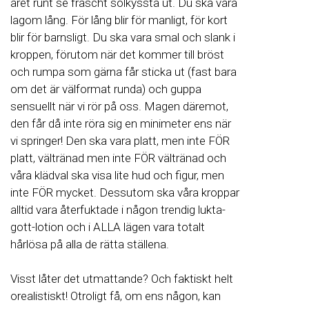
året runt se fräscht solkyssta ut. Du ska vara
lagom lång. För lång blir för manligt, för kort
blir för barnsligt. Du ska vara smal och slank i
kroppen, förutom när det kommer till bröst
och rumpa som gärna får sticka ut (fast bara
om det är välformat runda) och guppa
sensuellt när vi rör på oss. Magen däremot,
den får då inte röra sig en minimeter ens när
vi springer! Den ska vara platt, men inte FÖR
platt, vältränad men inte FÖR vältränad och
våra klädval ska visa lite hud och figur, men
inte FÖR mycket. Dessutom ska våra kroppar
alltid vara återfuktade i någon trendig lukta-
gott-lotion och i ALLA lägen vara totalt
hårlösa på alla de rätta ställena.
Visst låter det utmattande? Och faktiskt helt
orealistiskt! Otroligt få, om ens någon, kan