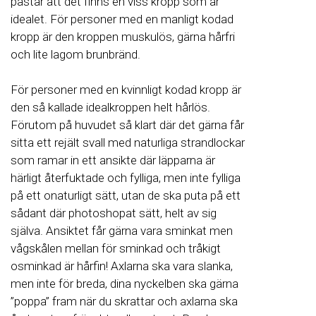
påstår att det finns en viss kropp som är
idealet. För personer med en manligt kodad
kropp är den kroppen muskulös, gärna hårfri
och lite lagom brunbränd.
För personer med en kvinnligt kodad kropp är
den så kallade idealkroppen helt hårlös.
Förutom på huvudet så klart där det gärna får
sitta ett rejält svall med naturliga strandlockar
som ramar in ett ansikte där läpparna är
härligt återfuktade och fylliga, men inte fylliga
på ett onaturligt sätt, utan de ska puta på ett
sådant där photoshopat sätt, helt av sig
själva. Ansiktet får gärna vara sminkat men
vågskålen mellan för sminkad och tråkigt
osminkad är hårfin! Axlarna ska vara slanka,
men inte för breda, dina nyckelben ska gärna
”poppa” fram när du skrattar och axlarna ska