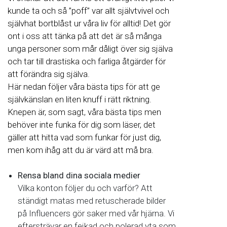
kunde ta och så ”poff” var allt självtvivel och
självhat bortblåst ur våra liv för alltid! Det gör
ont i oss att tänka på att det är så många
unga personer som mår dåligt över sig själva
och tar till drastiska och farliga åtgärder för
att förändra sig själva.
Här nedan följer våra bästa tips för att ge
självkänslan en liten knuff i rätt riktning.
Knepen är, som sagt, våra bästa tips men
behöver inte funka för dig som läser, det
gäller att hitta vad som funkar för just dig,
men kom ihåg att du är värd att må bra.
Rensa bland dina sociala medier
Vilka konton följer du och varför? Att
ständigt matas med retuscherade bilder
på Influencers gör saker med vår hjärna. Vi
eftersträvar en fejkad och polerad yta som