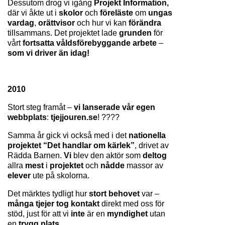
Dessutom drog vi igång 
Projekt Information,
där vi åkte ut i 
skolor 
och 
föreläste 
om 
ungas 
vardag
, 
orättvisor 
och hur vi kan 
förändra 
tillsammans. Det projektet lade 
grunden 
för 
vårt 
fortsatta våldsförebyggande arbete
 – 
som vi driver än idag!
2010
Stort steg framåt – 
vi lanserade vår egen 
webbplats
: 
tjejjouren.se
! ????
Samma år gick vi också med i det 
nationella 
projektet “Det handlar om kärlek”
, drivet av 
Rädda Barnen. 
Vi 
blev den aktör som 
deltog 
allra 
mest 
i 
projektet 
och 
nådde 
massor av 
elever 
ute på skolorna.
Det märktes tydligt hur 
stort behovet 
var – 
många tjejer tog kontakt 
direkt med oss för 
stöd, just för att vi 
inte 
är en 
myndighet 
utan 
en 
trygg plats.