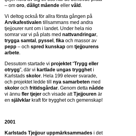
– om 
oro
, 
dåligt mående 
eller 
våld
.
Vi deltog också för allra första gången på 
Arvikafestivalen 
tillsammans med andra 
tjejjourer runt om i landet. Under hela nio 
somrar var vi på plats med 
nattvandringar
, 
trygga samtal
, 
pyssel
, 
fika 
och massor av 
pepp 
– och 
spred kunskap 
om 
tjejjourens 
arbete
.
Dessutom startade vi 
projektet 
“
Trygg eller 
otrygg
”, där vi 
kartlade ungas trygghet 
i 
Karlstads 
skolor
. Hela 199 elever svarade, 
och projektet ledde till 
nya samarbeten 
med 
skolor 
och 
fritidsgårdar
. Genom detta 
nådde 
vi ännu 
fler tjejer 
och visade att 
Tjejjouren 
är 
en 
självklar 
kraft för trygghet och gemenskap!
2001
Karlstads Tjejjour
uppmärksammades 
i det 