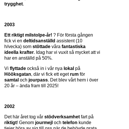
trygghet
.
2003
Ett riktigt milstolpe-år! 
? För första gången 
fick vi en 
deltidsanställd 
assistent (10 
h/vecka) som 
stöttade 
våra 
fantastiska 
ideella krafter
. Idag har vi vuxit så mycket att vi 
har en anställd på 50%.
Vi 
flyttade 
också in i vår nya 
lokal 
på 
Hööksgatan
, där vi fick ett eget 
rum 
för 
samtal 
och 
jourpass
. Det blev vårt hem i över 
20 år – ända fram till 2025!
2002
Det här året tog vår 
stödverksamhet 
fart på 
riktigt
! Genom 
jourmejl 
och 
telefon 
kunde 
tjejer höra av sig till oss när de behövde prata 