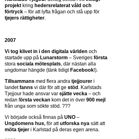
projekt 
kring 
hedersrelaterat våld och 
förtryck
 – för att lyfta frågan och stå upp för 
tjejers rättigheter
.
2007
Vi tog klivet in i den digitala världen
 och 
startade upp på 
Lunarstorm 
– Sveriges 
första 
stora
 sociala mötesplats
, där nästan alla 
ungdomar hängde (tänk tidigt 
Facebook
!).
Tillsammans 
med flera andra 
tjejjourer 
i 
landet 
fanns 
vi där för att ge 
stöd
. Karlstads 
Tjejjour hade ansvar var 
sjätte vecka 
– och 
redan f
örsta veckan
 kom det in över 
900 mejl
från unga som sökte stöd. ???
Vi började också finnas på 
UNO 
– 
Ungdomens hus,
 för att 
utforska nya
 sätt att 
möta tjejer 
i Karlstad på deras egen arena.