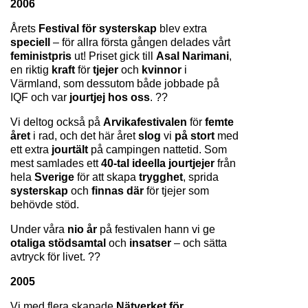
2006
Årets 
Festival för systerskap
 blev extra 
speciell 
– för allra första gången delades vårt 
feministpris 
ut! Priset gick till 
Asal Narimani
, 
en riktig 
kraft 
för 
tjejer 
och 
kvinnor 
i 
Värmland, som dessutom både jobbade på 
IQF och var 
jourtjej hos oss
. ??
Vi deltog också på 
Arvikafestivalen 
för 
femte 
året 
i rad, och det här året 
slog 
vi 
på stort 
med 
ett extra 
jourtält 
på campingen nattetid. Som 
mest samlades ett 
40-tal ideella
jourtjejer 
från 
hela 
Sverige 
för att skapa 
trygghet
, sprida 
systerskap 
och 
finnas där
 för tjejer som 
behövde stöd.
Under våra 
nio år
 på festivalen hann vi ge 
otaliga stödsamtal 
och 
insatser 
– och sätta 
avtryck för livet. ??
2005
Vi med flera skapade 
Nätverket för 