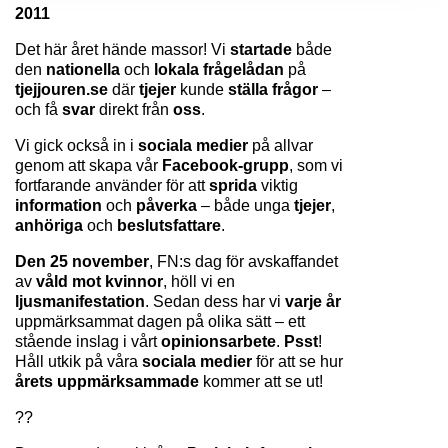
2011
Det här året hände massor! Vi 
startade 
både 
den 
nationella 
och 
lokala frågelådan 
på
tjejjouren.se
 där 
tjejer 
kunde 
ställa frågor
 – 
och få 
svar 
direkt från 
oss
.
Vi gick också in i 
sociala medier 
på allvar 
genom att skapa vår 
Facebook-grupp
, som vi 
fortfarande använder för att 
sprida 
viktig 
information 
och 
påverka 
– både unga 
tjejer
, 
anhöriga 
och 
beslutsfattare
.
Den 25 november
, FN:s dag för avskaffandet 
av 
våld mot kvinnor
, höll vi en 
ljusmanifestation
. Sedan dess har vi 
varje år 
uppmärksammat dagen på olika sätt – ett 
stående inslag i vårt 
opinionsarbete
. 
Psst
! 
Håll utkik på våra 
sociala medier
 för att se hur 
årets uppmärksammade 
kommer att se ut!
??