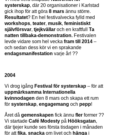
systerskap
, där 20 organisationer i Karlstad 
gick ihop för att göra 
8 mars
 ännu större. 
Resultatet
? En hel festivalvecka fylld med 
workshops
, 
teater
, 
musik
, 
feministiskt 
självförsvar
, 
tjejkvällar 
och en kraftfull 
Ta 
natten tillbaka-demonstration. 
Festivalen 
levde vidare som hel vecka 
fram till 2014 
– 
och sedan dess kör vi en sprakande 
endagsmanifestation 
varje år! ??
2004
Vi drog igång 
Festival för systerskap 
– för att 
uppmärksamma Internationella 
kvinnodagen 
den 8 mars och skapa ett rum 
för 
systerskap
, 
engagemang 
och 
pepp
!
Året då 
gemenskapen 
fick ännu 
fler 
former ?? 
Vi startade 
Café Modesty 
på 
Hööksgatan
, 
där tjejer kunde ses första tisdagen i månaden 
för att 
fika
, 
snacka 
om livet och 
hänga 
i 