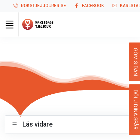
ROKSTJEJJOURER.SE
FACEBOOK
KARLSTA
Tjejjourens historia
GÖM SIDAN
DÖLJ DINA SPÅR
Läs vidare