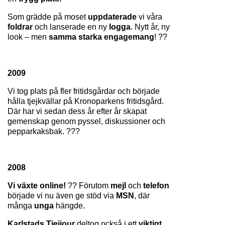
Som grädde på moset 
uppdaterade 
vi våra 
foldrar 
och lanserade en ny 
logga
. Nytt år, ny 
look – men 
samma starka engagemang
! ??
2009
Vi tog plats på fler fritidsgårdar och började 
hålla tjejkvällar på Kronoparkens fritidsgård. 
Där har vi sedan dess år efter år skapat 
gemenskap genom pyssel, diskussioner och 
pepparkaksbak. ???
2008
Vi växte online!
 ?? Förutom 
mejl 
och 
telefon 
började vi nu även ge stöd via 
MSN
, där 
många 
unga 
hängde.
Karlstads Tjejjour
 deltog också i ett 
viktigt 