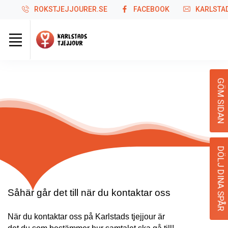
ROKSTJEJJOURER.SE
FACEBOOK
KARLSTA
Kontakta oss!
GÖM SIDAN
DÖLJ DINA SPÅR
Såhär går det till när du kontaktar oss
När du kontaktar oss på Karlstads tjejjour är 