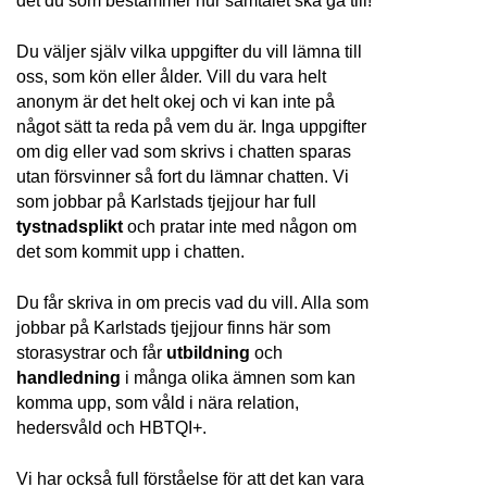
det du som bestämmer hur samtalet ska gå till!
Du väljer själv vilka uppgifter du vill lämna till 
oss, som kön eller ålder. Vill du vara helt 
anonym är det helt okej och vi kan inte på 
något sätt ta reda på vem du är. Inga uppgifter 
om dig eller vad som skrivs i chatten sparas 
utan försvinner så fort du lämnar chatten. Vi 
som jobbar på Karlstads tjejjour har full 
tystnadsplikt 
och pratar inte med någon om 
det som kommit upp i chatten. 
Du får skriva in om precis vad du vill. Alla som 
jobbar på Karlstads tjejjour finns här som 
storasystrar och får 
utbildning 
och 
handledning 
i många olika ämnen som kan 
komma upp, som våld i nära relation, 
hedersvåld och HBTQI+. 
Vi har också full förståelse för att det kan vara 